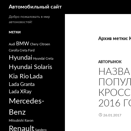
Поиск
Автомобильный сайт
Добро пожаловать в мир
автоновостей!
МЕТКИ
Архив метки: K
BMW
Audi
Chery
Citroen
Corolla
Creta
Ford
Hyundai
Hyundai Creta
АВТОРЫНОК
Hyundai Solaris
НАЗВА
Kia Rio
Lada
ПОПУ
Lada Granta
КРОСС
Lada XRay
Mercedes-
2016 Г
Benz
26.01.2017
Mitsubishi
Ravon
Renault
Sandero