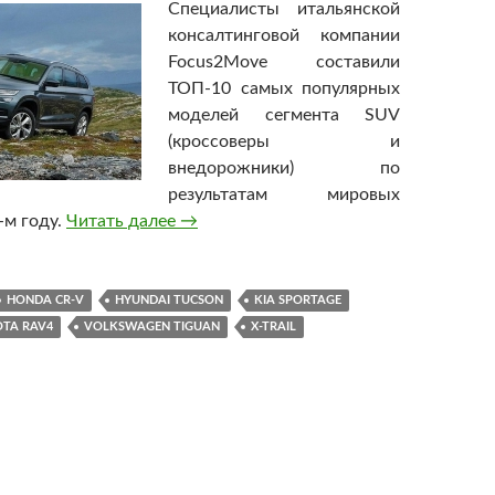
Специалисты итальянской
консалтинговой компании
Focus2Move составили
ТОП-10 самых популярных
моделей сегмента SUV
(кроссоверы и
внедорожники) по
результатам мировых
-м году.
Читать далее
Назван ТОП-10 самых популярных крос
→
HONDA CR-V
HYUNDAI TUCSON
KIA SPORTAGE
TA RAV4
VOLKSWAGEN TIGUAN
X-TRAIL