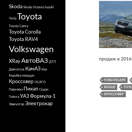
Skoda
Skoda Octavia
Suzuki
Toyota
Tesla
Toyota Camry
Toyota Corolla
Toyota RAV4
Volkswagen
продаж в 2016
АвтоВАЗ
XRay
ДТП
КамАЗ
Двигатель
Киа
Коробка передач
FORD ESCAPE
Кроссовер
ОСАГО
ROGUE
TOYO
Пикап
Парковка
Седан
КРОССОВЕР
УАЗ
Формула-1
Тойота
Электрокар
Эвакуатор