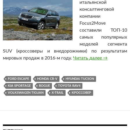
итальянской
консалтинговой
компании
Focus2Move
составили ТОП-10
самых популярных
моделей сегмента
SUV (кроссоверы и внедорожники) по результатам
мировых продаж в 2016-м году.
Читать далее
Назван ТОП-
→
FORD ESCAPE
HONDA CR-V
HYUNDAI TUCSON
KIA SPORTAGE
ROGUE
TOYOTA RAV4
VOLKSWAGEN TIGUAN
X-TRAIL
КРОССОВЕР