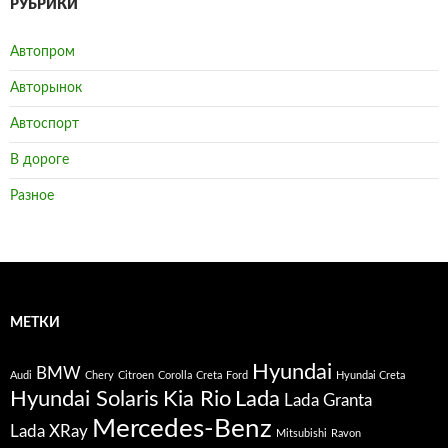
РУБРИКИ
Автопром
Авторынок
Автоспорт
В дороге
Разное
МЕТКИ
Hyundai
BMW
Audi
Chery
Citroen
Corolla
Creta
Ford
Hyundai Creta
Hyundai Solaris
Kia Rio
Lada
Lada Granta
Mercedes-Benz
Lada XRay
Mitsubishi
Ravon