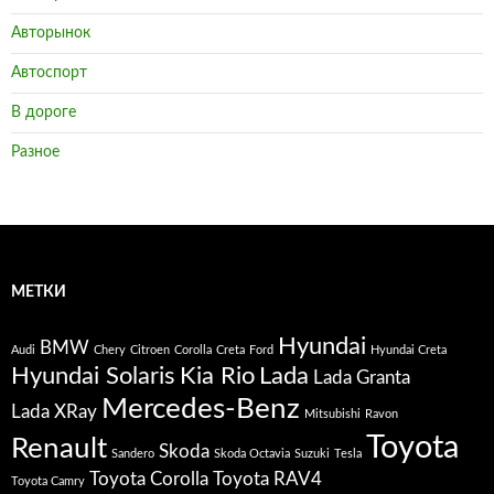
Авторынок
Автоспорт
В дороге
Разное
МЕТКИ
Hyundai
BMW
Audi
Chery
Citroen
Corolla
Creta
Ford
Hyundai Creta
Hyundai Solaris
Kia Rio
Lada
Lada Granta
Mercedes-Benz
Lada XRay
Mitsubishi
Ravon
Toyota
Renault
Skoda
Sandero
Skoda Octavia
Suzuki
Tesla
Toyota Corolla
Toyota RAV4
Toyota Camry