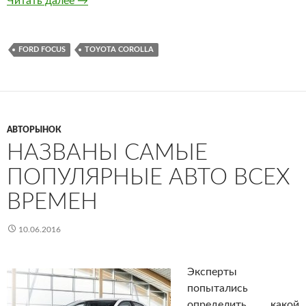
Читать далее
Стала известна средняя цена авто с пробего
→
FORD FOCUS
TOYOTA COROLLA
АВТОРЫНОК
НАЗВАНЫ САМЫЕ
ПОПУЛЯРНЫЕ АВТО ВСЕХ
ВРЕМЕН
10.06.2016
Эксперты
попытались
определить, какой