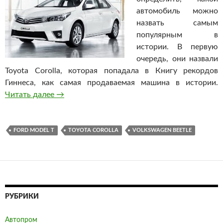
автомобиль можно
назвать самым
популярным в
истории. В первую
очередь, они назвали
Toyota Corolla, которая попадала в Книгу рекордов
Гиннеса, как самая продаваемая машина в истории.
Читать далее
Названы самые популярные авто всех време
→
FORD MODEL T
TOYOTA COROLLA
VOLKSWAGEN BEETLE
РУБРИКИ
Автопром