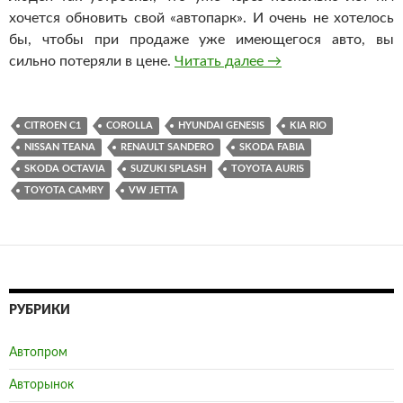
хочется обновить свой «автопарк». И очень не хотелось
бы, чтобы при продаже уже имеющегося авто, вы
сильно потеряли в цене.
Читать далее
Автомобили, которы
→
CITROEN C1
COROLLA
HYUNDAI GENESIS
KIA RIO
NISSAN TEANA
RENAULT SANDERO
SKODA FABIA
SKODA OCTAVIA
SUZUKI SPLASH
TOYOTA AURIS
TOYOTA CAMRY
VW JETTA
РУБРИКИ
Автопром
Авторынок