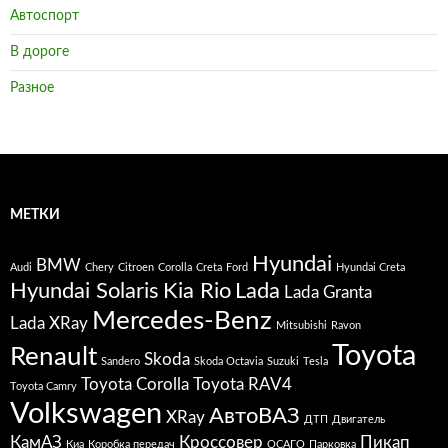
Автоспорт
В дороге
Разное
МЕТКИ
Hyundai
BMW
Audi
Chery
Citroen
Corolla
Creta
Ford
Hyundai Creta
Hyundai Solaris
Kia Rio
Lada
Lada Granta
Mercedes-Benz
Lada XRay
Mitsubishi
Ravon
Toyota
Renault
Skoda
Sandero
Skoda Octavia
Suzuki
Tesla
Toyota Corolla
Toyota RAV4
Toyota Camry
Volkswagen
АвтоВАЗ
XRay
ДТП
Двигатель
КамАЗ
Кроссовер
Пикап
Киа
Коробка передач
ОСАГО
Парковка