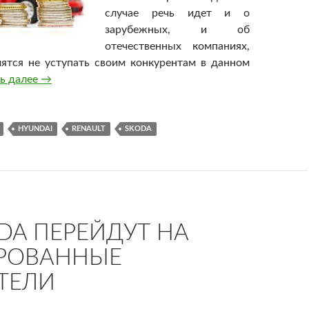
случае речь идет и о
зарубежных, и об
отечественных компаниях,
ятся не уступать своим конкурентам в данном
ь далее
Цены на новые автомобили в России становятся вы
→
HYUNDAI
RENAULT
SKODA
DA ПЕРЕЙДУТ НА
РОВАННЫЕ
ТЕЛИ