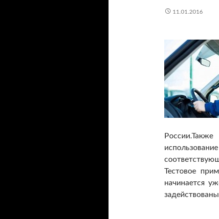
11.01.2016
России.Такж
использова
соответству
Тестовое при
начинается уж
задействованы