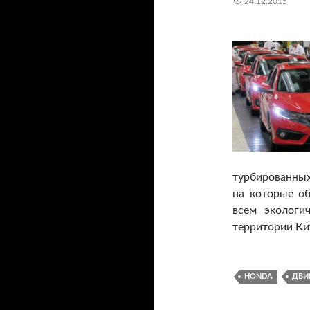
24.12.2015
турбированных
на которые о
всем экологи
территории Ки
HONDA
ДВИ