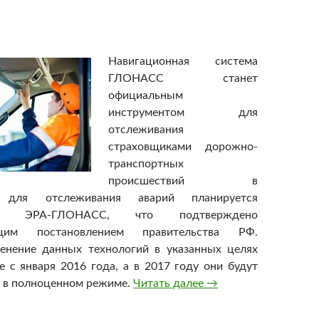
Навигационная система
ГЛОНАСС станет
официальным
инструментом для
отслеживания
страховщиками дорожно-
транспортных
происшествий в
е для отслеживания аварий планируется
ние ЭРА-ГЛОНАСС, что подтверждено
ющим постановлением правительства РФ.
менение данных технологий в указанных целях
е с января 2016 года, а в 2017 году они будут
 в полноценном режиме.
Читать далее
Аварии в России бу
→