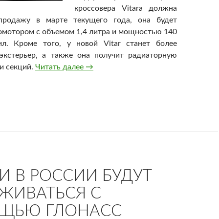
кроссовера Vitara должна
продажу в марте текущего года, она будет
омотором с объемом 1,4 литра и мощностью 140
л. Кроме того, у новой Vitar станет более
экстерьер, а также она получит радиаторную
и секций.
Читать далее
В 2016 году в России будут продава
→
И В РОССИИ БУДУТ
ЖИВАТЬСЯ С
ЩЬЮ ГЛОНАСС