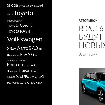
Skoda
Skoda Octavia
Suzuki
Toyota
Tesla
Toyota Camry
АВТОРЫНОК
Toyota Corolla
В 201
Toyota RAV4
БУДУТ
Volkswagen
НОВЫХ
АвтоВАЗ
XRay
ДТП
КамАЗ
20.01.2016
Двигатель
Киа
Коробка передач
Кроссовер
ОСАГО
Пикап
Парковка
Седан
УАЗ
Формула-1
Тойота
Электрокар
Эвакуатор