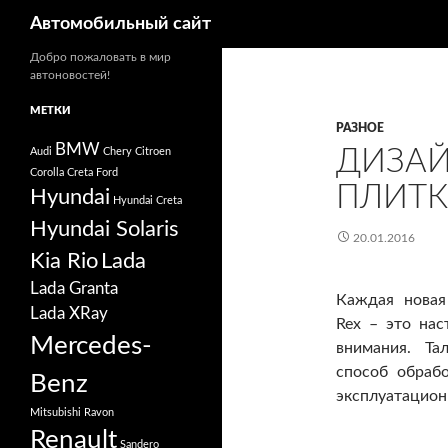
Поиск
Автомобильный сайт
Добро пожаловать в мир
автоновостей!
МЕТКИ
РАЗНОЕ
BMW
ДИЗАЙ
Audi
Chery
Citroen
Corolla
Creta
Ford
ПЛИТК
Hyundai
Hyundai Creta
Hyundai Solaris
20.01.2016
Kia Rio
Lada
Lada Granta
Каждая новая
Lada XRay
Rex – это на
Mercedes-
внимания. Та
способ обраб
Benz
эксплуатацион
Mitsubishi
Ravon
Renault
Sandero