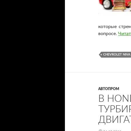
которые стрем
вопросе.
Читат
CHEVROLET NIVA
АВТОПРОМ
В HON
ТУРБИ
ДВИГА