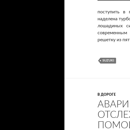
поступить в 
наделена турб
лошадиных си
современным 
решетку из пят
SUZUKI
В ДОРОГЕ
АВАРИ
ОТСЛЕ
ПОМО