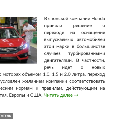
В японской компании Honda
приняли решение о
переходе на оснащение
выпускаемых автомобилей
этой марки в большинстве
случаев турбированными
двигателями. В частности,
речь идет о новых
 моторах объемом 1,0, 1,5 и 2,0 литра, переход
бусловлен желанием компании соответствовать
ческим нормам и правилам, действующим на
тая, Европы и США.
Читать далее
В Honda перейдут на тур
→
ГАТЕЛЬ