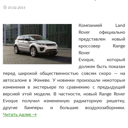
25.02.2015
Компанией Land
Rover официально
представлен новый
кроссовер Range
Rover
Evoque, который
должен быть показан
перед широкой общественностью совсем скоро — на
автосалоне в Женеве. У новинки произошли некоторые
изменения в экстерьере по сравнению с предыдущей
версией этой модели. В частности, новый Range Rover
Evoque получил измененную радиаторную решетку,
другие бамперы и большие воздухозаборники.
Читать далее
Официально представлен новый Range Rover
→