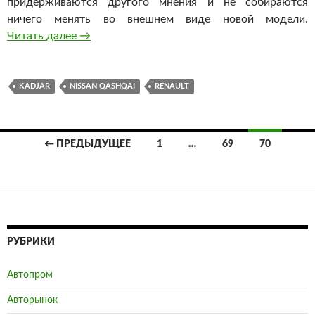
придерживаются другого мнения и не собираются
ничего менять во внешнем виде новой модели.
Читать далее
Новый кроссовер марки Renault получил назв
→
KADJAR
NISSAN QASHQAI
RENAULT
← ПРЕДЫДУЩЕЕ
1
…
69
70
Навигация
по
записям
РУБРИКИ
Автопром
Авторынок