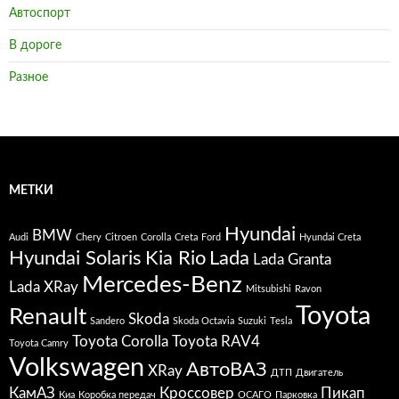
Автоспорт
В дороге
Разное
МЕТКИ
Hyundai
BMW
Audi
Chery
Citroen
Corolla
Creta
Ford
Hyundai Creta
Hyundai Solaris
Kia Rio
Lada
Lada Granta
Mercedes-Benz
Lada XRay
Mitsubishi
Ravon
Toyota
Renault
Skoda
Sandero
Skoda Octavia
Suzuki
Tesla
Toyota Corolla
Toyota RAV4
Toyota Camry
Volkswagen
АвтоВАЗ
XRay
ДТП
Двигатель
КамАЗ
Кроссовер
Пикап
Киа
Коробка передач
ОСАГО
Парковка