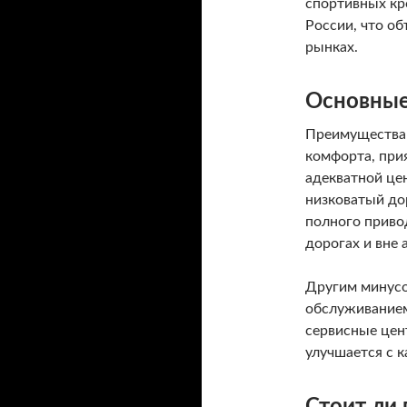
спортивных кро
России, что о
рынках.
Основные
Преимущества 
комфорта, при
адекватной це
низковатый до
полного приво
дорогах и вне 
Другим минусо
обслуживанием
сервисные цен
улучшается с 