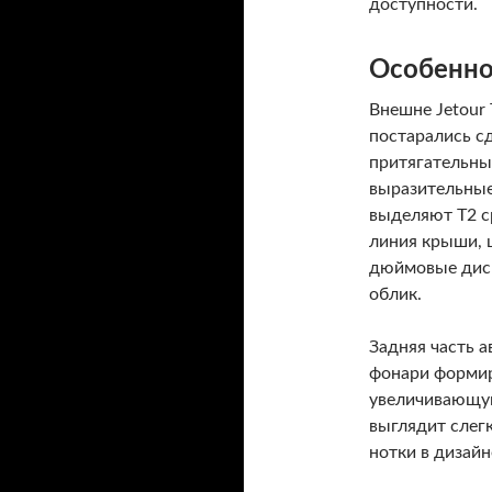
доступности.
Особенно
Внешне Jetour
постарались с
притягательны
выразительные
выделяют T2 с
линия крыши, 
дюймовые дис
облик.
Задняя часть 
фонари формир
увеличивающую
выглядит слег
нотки в дизайн