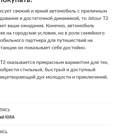
покупать?
ресует свежий и яркий автомобиль с приличным
дования и достаточной динамикой, то Jetour T2
ает ваши ожидания. Конечно, автомобиль
ее на городские условия, но в роли семейного
мобильного партнера для путешествий на
танции он показывает себя достойно.
r T2 оказывается прекрасным вариантом для тех,
иобрести стильный, быстрый и доступный
лицетворяющий дух молодости и приключений.
ПИСЬ
ия
лей КИА
ИСЬ