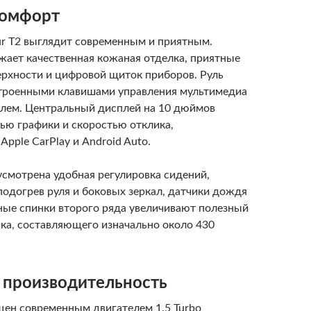
комфорт
ur T2 выглядит современным и приятным.
жает качественная кожаная отделка, приятные
ерхности и цифровой щиток приборов. Руль
троенными клавишами управления мультимедиа
олем. Центральный дисплей на 10 дюймов
тью графики и скоростью отклика,
pple CarPlay и Android Auto.
усмотрена удобная регулировка сидений,
подогрев руля и боковых зеркал, датчики дождя
дные спинки второго ряда увеличивают полезный
ка, составляющего изначально около 430
и производительность
ащен современным двигателем 1.5 Turbo