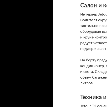
Салон и 
Интерьер Jeto
Водителя окру
тактильно пов
оборудован вс
и круиз-контр
радует четкос
поддерживает A
На борту пред
кондиционер, 
и света. Скла
объем багажни
литров.
Техника 
Jetour T2 осн