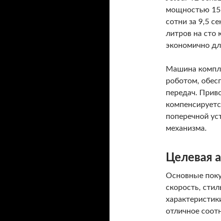
мощностью 156
сотни за 9,5 с
литров на сто 
экономично дл
Машина компл
роботом, обес
передач. Прив
компенсируетс
поперечной ус
механизма.
Целевая 
Основные поку
скорость, сти
характеристик
отличное соот