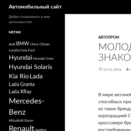
Поиск
Автомобильный сайт
Добро пожаловать в мир
автоновостей!
МЕТКИ
АВТОПРОМ
BMW
МОЛО
Audi
Chery
Citroen
Corolla
Creta
Ford
ЗНАКО
Hyundai
Hyundai Creta
Hyundai Solaris
22.01.2026
Kia Rio
Lada
Lada Granta
Lada XRay
В мире автомо
Mercedes-
способных при
из таких бренд
Benz
корпорацией C
Mitsubishi
Ravon
кроссовере бре
Renault
востребованны
Sandero