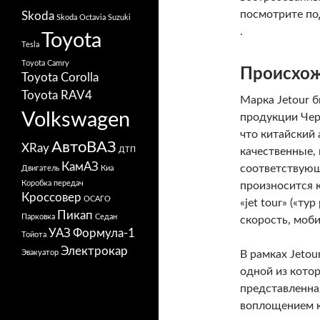
посмотрите по
Skoda
Skoda Octavia
Suzuki
.
Toyota
Tesla
Toyota Camry
Происхож
Toyota Corolla
Toyota RAV4
Марка Jetour 
Volkswagen
продукции Чер
что китайский 
АвтоВАЗ
XRay
ДТП
качественные,
КамАЗ
соответствую
Двигатель
Киа
Коробка передач
произносится к
Кроссовер
ОСАГО
«jet tour» («т
Пикап
Парковка
Седан
скорость, моби
УАЗ
Формула-1
Тойота
Электрокар
Эвакуатор
В рамках Jeto
одной из котор
представленная
воплощением к